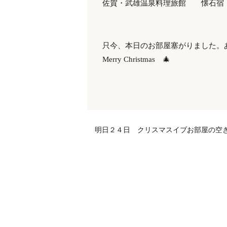
佐賀・武雄温泉料理旅館 懐石宿 扇屋
只今、本日のお部屋塞がりました。
Merry Christmas 🎄
明日２４日 クリスマスイブお部屋の空