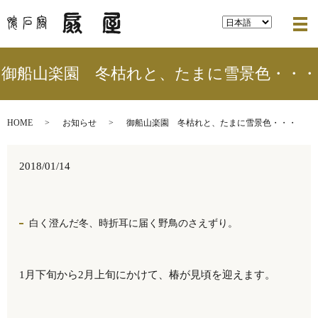
メ
御船山楽園 冬枯れと、たまに雪景色・・・
HOME
お知らせ
御船山楽園 冬枯れと、たまに雪景色・・・
2018/01/14
白く澄んだ冬、時折耳に届く野鳥のさえずり。
1月下旬から2月上旬にかけて、椿が見頃を迎えます。