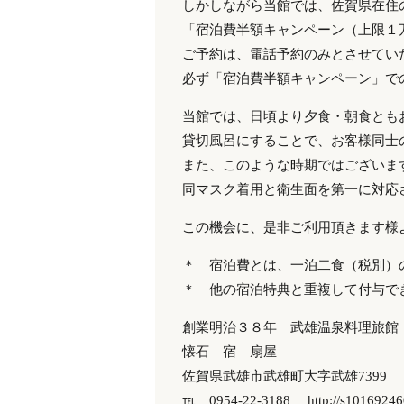
しかしながら当館では、佐賀県在住
「宿泊費半額キャンペーン（上限１
ご予約は、電話予約のみとさせてい
必ず「宿泊費半額キャンペーン」で
当館では、日頃より夕食・朝食とも
貸切風呂にすることで、お客様同士
また、このような時期ではございま
同マスク着用と衛生面を第一に対応
この機会に、是非ご利用頂きます様
＊ 宿泊費とは、一泊二食（税別）
＊ 他の宿泊特典と重複して付与で
創業明治３８年 武雄温泉料理旅館
懐石 宿 扇屋
佐賀県武雄市武雄町大字武雄7399
℡ 0954-22-3188
http://s1016924