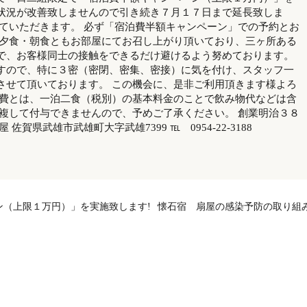
状況が改善致しませんので引き続き７月１７日まで延長致しま
せていただきます。 必ず「宿泊費半額キャンペーン」での予約とお
り夕食・朝食ともお部屋にてお召し上がり頂いており、三ヶ所ある
で、お客様同士の接触をできるだけ避けるよう努めております。
すので、特に３密（密閉、密集、密接）に気を付け、スタッフ一
させて頂いております。 この機会に、是非ご利用頂きます様よろ
泊費とは、一泊二食（税別）の基本料金のことで飲み物代などは含
重複して付与できませんので、予めご了承ください。 創業明治３８
佐賀県武雄市武雄町大字武雄7399 ℡ 0954-22-3188
ン（上限１万円）」を実施致します!
懐石宿 扇屋の感染予防の取り組