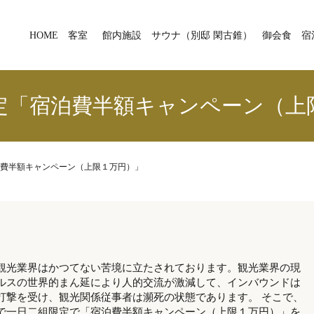
HOME
客室
館内施設
サウナ（別邸 閑古錐）
御会食
宿
定「宿泊費半額キャンペーン（上
費半額キャンペーン（上限１万円）」
観光業界はかつてない苦境に立たされております。観光業界の現
ルスの世界的まん延により人的交流が激減して、インバウンドは
打撃を受け、観光関係従事者は瀕死の状態であります。 そこで、
で一日二組限定で「宿泊費半額キャンペーン（上限１万円）」を