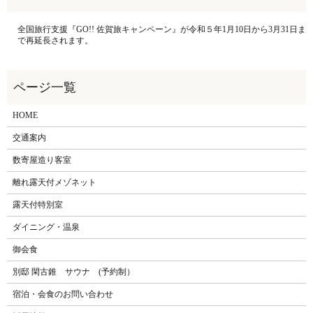
全国旅行支援『GO!! 佐賀旅キャンペーン』が令和５年1月10日から3月31日ま
で再延長されます。
HOME
交通案内
数寄屋造り客室
離れ露天付メゾネット
露天付特別室
ダイニング・温泉
御会食
別邸 閑古錐 サウナ (予約制）
宿泊・会食のお問い合わせ