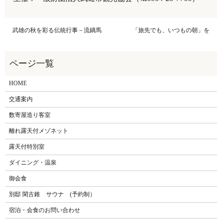
武雄の秋を彩る伝統行事－流鏑馬
「旅先でも、いつもの朝」を
HOME
交通案内
数寄屋造り客室
離れ露天付メゾネット
露天付特別室
ダイニング・温泉
御会食
別邸 閑古錐 サウナ (予約制）
宿泊・会食のお問い合わせ