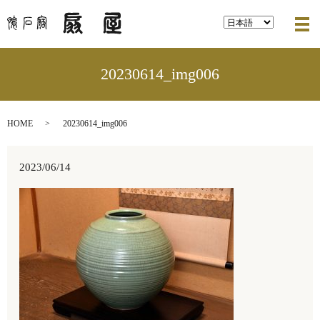
メ
20230614_img006
HOME
20230614_img006
2023/06/14