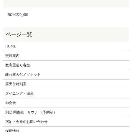
20240220_001
HOME
交通案内
数寄屋造り客室
離れ露天付メゾネット
露天付特別室
ダイニング・温泉
御会食
別邸 閑古錐 サウナ (予約制）
宿泊・会食のお問い合わせ
採用情報