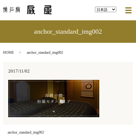
メ
anchor_standard_img002
HOME
anchor_standard_img002
2017/11/02
anchor_standard_img002