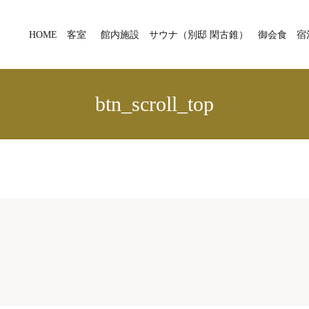
HOME
客室
館内施設
サウナ（別邸 閑古錐）
御会食
宿
btn_scroll_top