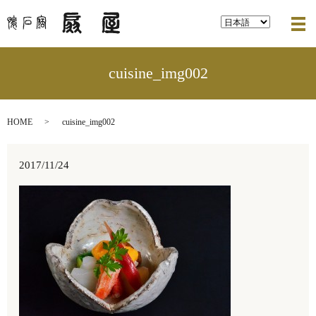
メ
cuisine_img002
HOME
cuisine_img002
2017/11/24