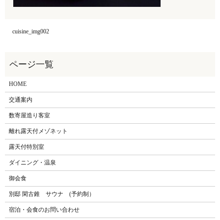
cuisine_img002
HOME
交通案内
数寄屋造り客室
離れ露天付メゾネット
露天付特別室
ダイニング・温泉
御会食
別邸 閑古錐 サウナ (予約制）
宿泊・会食のお問い合わせ