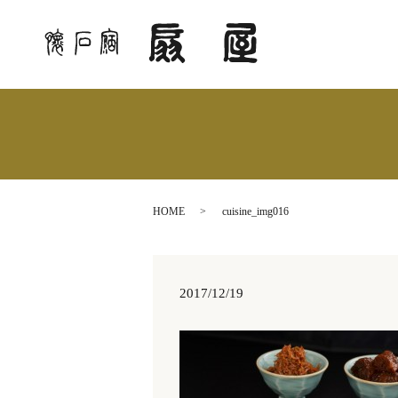
HOME
cuisine_img016
2017/12/19