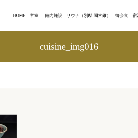
HOME
客室
館内施設
サウナ（別邸 閑古錐）
御会食
宿
cuisine_img016