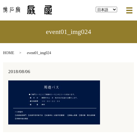
メ
event01_img024
HOME
event01_img024
2018/08/06