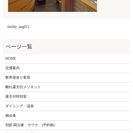
facility_img012
HOME
交通案内
数寄屋造り客室
離れ露天付メゾネット
露天付特別室
ダイニング・温泉
御会食
別邸 閑古錐 サウナ (予約制）