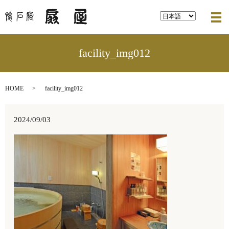
メ
facility_img012
HOME
facility_img012
2024/09/03