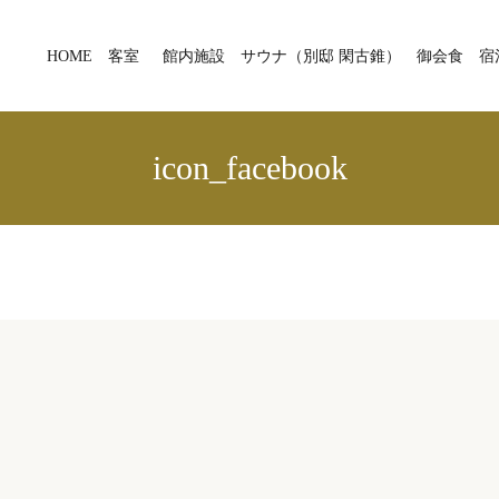
HOME
客室
館内施設
サウナ（別邸 閑古錐）
御会食
宿
icon_facebook