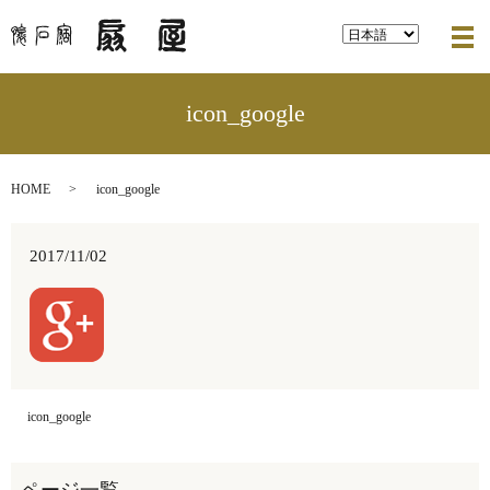
メ
icon_google
HOME
icon_google
2017/11/02
icon_google