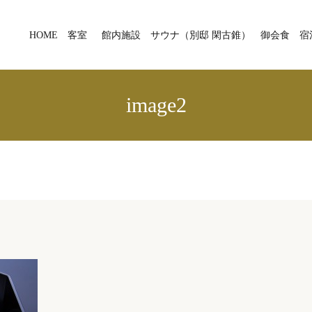
HOME
客室
館内施設
サウナ（別邸 閑古錐）
御会食
宿
image2