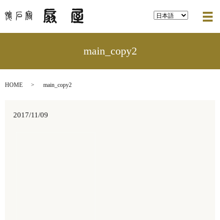
メ
main_copy2
HOME
main_copy2
2017/11/09