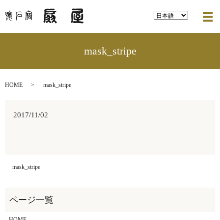
メ
mask_stripe
HOME
mask_stripe
2017/11/02
mask_stripe
HOME