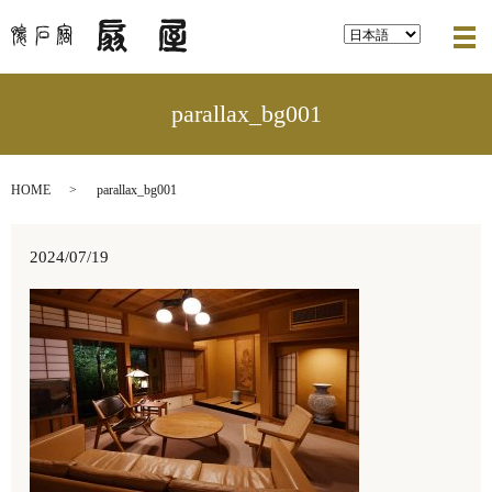
メ
parallax_bg001
HOME
parallax_bg001
2024/07/19