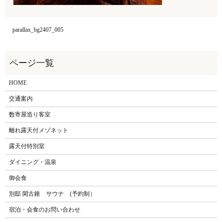
parallax_bg2407_005
HOME
交通案内
数寄屋造り客室
離れ露天付メゾネット
露天付特別室
ダイニング・温泉
御会食
別邸 閑古錐 サウナ (予約制）
宿泊・会食のお問い合わせ