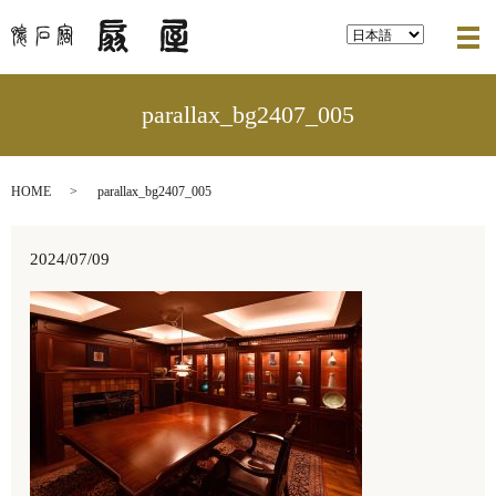
メ
parallax_bg2407_005
HOME
parallax_bg2407_005
2024/07/09