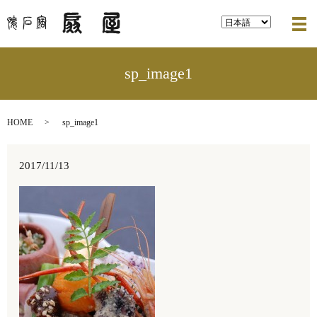
メ
sp_image1
HOME
sp_image1
2017/11/13