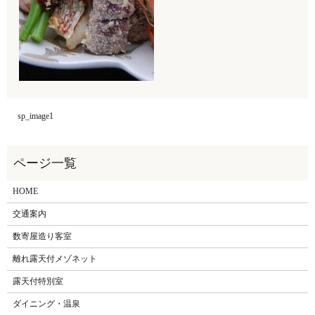
sp_image1
HOME
交通案内
数寄屋造り客室
離れ露天付メゾネット
露天付特別室
ダイニング・温泉