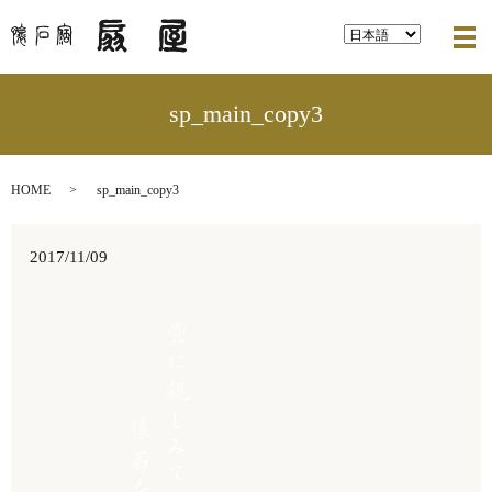
メ
sp_main_copy3
HOME
sp_main_copy3
2017/11/09