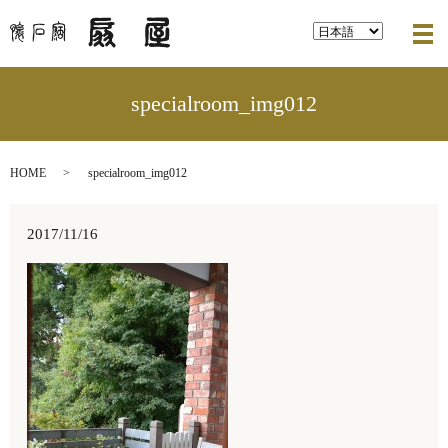
メ
specialroom_img012
HOME
specialroom_img012
2017/11/16