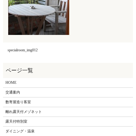
specialroom_img012
HOME
交通案内
数寄屋造り客室
離れ露天付メゾネット
露天付特別室
ダイニング・温泉