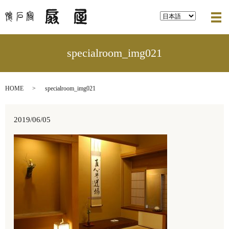
メ
specialroom_img021
HOME
specialroom_img021
2019/06/05