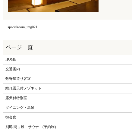
specialroom_img021
HOME
交通案内
数寄屋造り客室
離れ露天付メゾネット
露天付特別室
ダイニング・温泉
御会食
別邸 閑古錐 サウナ (予約制）