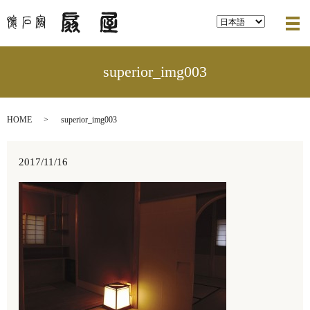
メ
superior_img003
HOME
superior_img003
2017/11/16