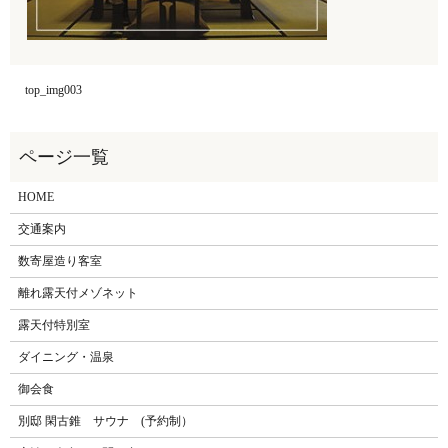
top_img003
HOME
交通案内
数寄屋造り客室
離れ露天付メゾネット
露天付特別室
ダイニング・温泉
御会食
別邸 閑古錐 サウナ (予約制）