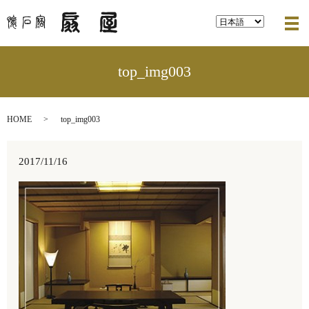
メ
top_img003
HOME
top_img003
2017/11/16